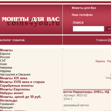
Монеты для Вас
Наш телефон:
ПОИСК
Главная
Д
КАТАЛОГ ТОВАРОВ
Монеты
`
Европа
Россия
СНГ
·
Европа
·
Ро
Азия
Америка
Африка
Австралия и Океания
Монеты XIX века
Упо
Монеты XVIII века и старше
Серебряные монеты
Монеты Еврозоны
жетон Нидерланды, SHELL, НД
Наборы монет
Артикул: Ж02-02
Монеты, ценой до 50 руб.
(Unc-)
Нотгельды
Германия -
рекламный жетон
Франция -