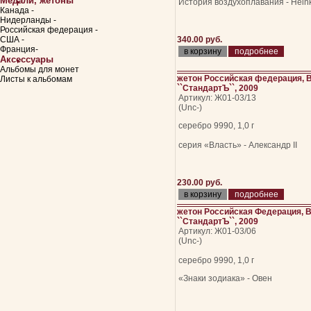
Медали, жетоны
История воздухоплавания - Hein
Канада -
Нидерланды -
Российская федерация -
США -
340.00 руб.
Франция-
подробнее
Аксессуары
Альбомы для монет
жетон Российская федерация, 
Листы к альбомам
``СтандартЪ``, 2009
Артикул: Ж01-03/13
(Unc-)
серебро 9990, 1,0 г
серия «Власть» - Александр II
230.00 руб.
подробнее
жетон Российская Федерация, 
``СтандартЪ``, 2009
Артикул: Ж01-03/06
(Unc-)
серебро 9990, 1,0 г
«Знаки зодиака» - Овен