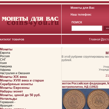
Монеты для Вас
Наш телефон:
ПОИСК
Главная
Дост
КАТАЛОГ ТОВАРОВ
Монеты
`
М
Европа
Россия
В этой рубрике сгруппированы м
СНГ
рублей.
Азия
Америка
Упор
Африка
Упорядо
Австралия и Океания
21
Монеты XIX века
Монеты XVIII века и старше
жетон Российская федерация, 
Серебряные монеты
метрополитен, НД (1992)
Монеты Еврозоны
Наборы монет
Монеты, ценой до 50 руб.
Нотгельды
Германия -
Франция -