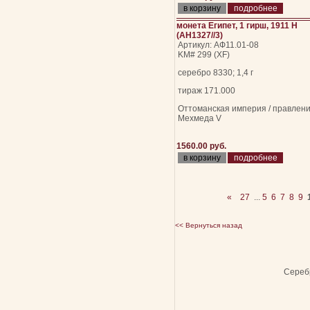
подробнее
монета Египет, 1 гирш, 1911 Н
(AH1327//3)
Артикул: АФ11.01-08
KM# 299 (XF)
серебро 8330; 1,4 г
тираж 171.000
Оттоманская империя / правлен
Мехмеда V
1560.00 руб.
подробнее
«
27
...
5
6
7
8
9
<< Вернуться назад
Сереб