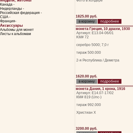
Медали, жетоны
Фото в холдере
Канада -
Нидерланды -
Российская федерация -
1825.00 руб.
США -
Франция-
подробнее
Аксессуары
монета Греция, 10 драхм, 1930
Альбомы для монет
Артикул: Е13.04-06/01
Листы к альбомам
KM# 72
серебро 5000; 7,0 г
тираж 500.000
2-я Республика / Деметра
1620.00 руб.
подробнее
монета Дания, 1 крона, 1916
Артикул: Е14.07-17/02
КМ# 819 (Unc-)
тираж 992.000
Христиан Х
3200.00 руб.