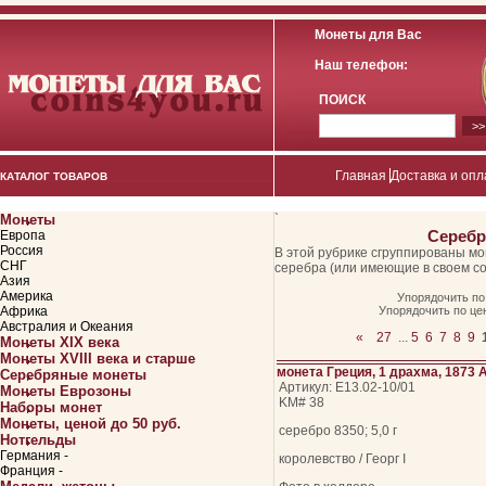
Монеты для Вас
Наш телефон:
ПОИСК
Главная
Доставка и опл
КАТАЛОГ ТОВАРОВ
Монеты
`
Серебр
Европа
Россия
В этой рубрике сгруппированы мо
СНГ
серебра (или имеющие в своем со
Азия
Америка
Упорядочить по
Африка
Упорядочить по це
Австралия и Океания
«
27
...
5
6
7
8
9
Монеты XIX века
Монеты XVIII века и старше
монета Греция, 1 драхма, 1873 
Серебряные монеты
Артикул: Е13.02-10/01
Монеты Еврозоны
KM# 38
Наборы монет
Монеты, ценой до 50 руб.
серебро 8350; 5,0 г
Нотгельды
Германия -
королевство / Георг I
Франция -