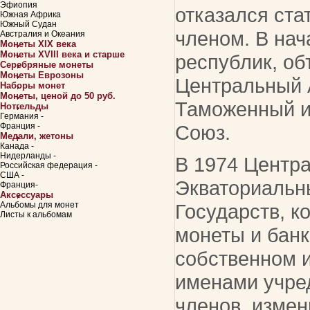
Эфиопия
отказался ста
Южная Африка
Южный Судан
членом. В нача
Австралия и Океания
Монеты XIX века
Монеты XVIII века и старше
республик, об
Серебряные монеты
Монеты Еврозоны
Центральный 
Наборы монет
Монеты, ценой до 50 руб.
Таможенный и
Нотгельды
Германия -
Франция -
Союз.
Медали, жетоны
Канада -
Нидерланды -
В 1974 Центр
Российская федерация -
США -
Экваториальн
Франция-
Аксессуары
Альбомы для монет
Государств, к
Листы к альбомам
монеты и банк
собственном и
именами учре
членов, измен