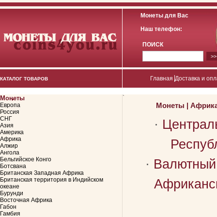
Монеты для Вас
Наш телефон:
ПОИСК
Главная
Доставка и опл
КАТАЛОГ ТОВАРОВ
Монеты
`
Монеты
|
Африк
Европа
Россия
СНГ
·
Централ
Азия
Америка
Африка
Республ
Алжир
Ангола
Бельгийское Конго
·
Валютный
Ботсвана
Британская Западная Африка
Британская территория в Индийском
Африканск
океане
Бурунди
Восточная Африка
Габон
Гамбия