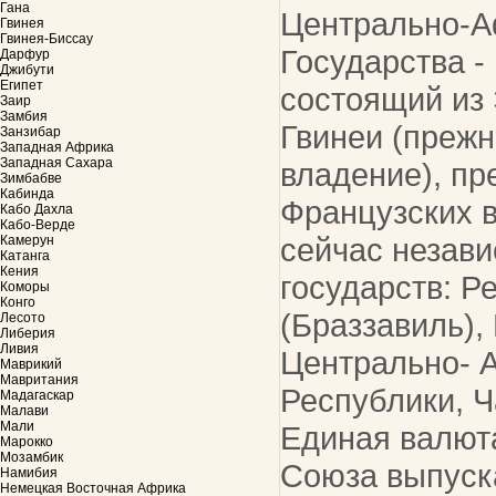
Гана
Центрально-А
Гвинея
Гвинея-Биссау
Государства -
Дарфур
Джибути
Египет
состоящий из
Заир
Замбия
Гвинеи (преж
Занзибар
Западная Африка
Западная Сахара
владение), пр
Зимбабве
Кабинда
Французских в
Кабо Дахла
Кабо-Верде
сейчас незав
Камерун
Катанга
Кения
государств: Р
Коморы
Конго
(Браззавиль),
Лесото
Либерия
Ливия
Центрально- 
Маврикий
Мавритания
Республики, Ч
Мадагаскар
Малави
Мали
Единая валют
Марокко
Мозамбик
Союза выпуск
Намибия
Немецкая Восточная Африка