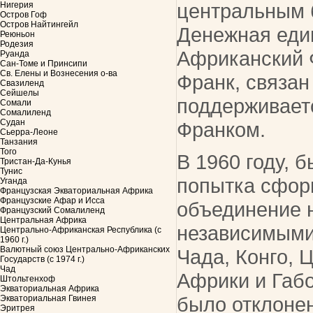
центральным 
Нигерия
Остров Гоф
Остров Найтингейл
Денежная еди
Реюньон
Родезия
Африканский
Руанда
Сан-Томе и Принсипи
Св. Елены и Вознесения о-ва
Франк, связан
Свазиленд
Сейшелы
поддерживает
Сомали
Сомалиленд
Судан
Франком.
Сьерра-Леоне
Танзания
Того
В 1960 году, 
Тристан-Да-Кунья
Тунис
попытка сфор
Уганда
Французская Экваториальная Африка
Французские Афар и Исса
объединение 
Французский Сомалиленд
Центральная Африка
независимыми
Центрально-Африканская Республика (с
1960 г.)
Валютный союз Центрально-Африканских
Чада, Конго, 
Государств (с 1974 г.)
Чад
Африки и Габ
Штольтенхоф
Экваториальная Африка
было отклонено
Экваториальная Гвинея
Эритрея