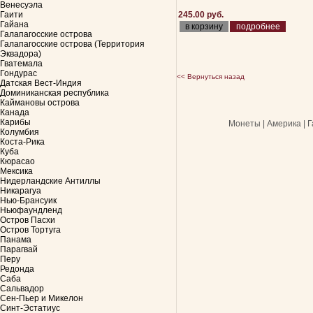
Венесуэла
Гаити
245.00 руб.
Гайана
подробнее
Галапагосские острова
Галапагосские острова (Территория
Эквадора)
Гватемала
Гондурас
<< Вернуться назад
Датская Вест-Индия
Доминиканская республика
Каймановы острова
Канада
Карибы
Монеты | Америка | 
Колумбия
Коста-Рика
Куба
Кюрасао
Мексика
Нидерландские Антиллы
Никарагуа
Нью-Брансуик
Ньюфаундленд
Остров Пасхи
Остров Тортуга
Панама
Парагвай
Перу
Редонда
Саба
Сальвадор
Сен-Пьер и Микелон
Синт-Эстатиус