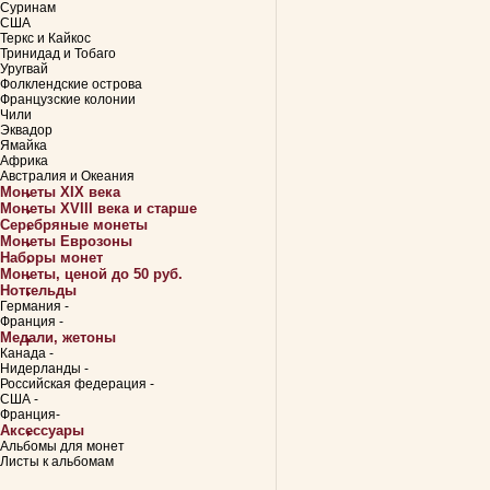
Суринам
США
Теркс и Кайкос
Тринидад и Тобаго
Уругвай
Фолклендские острова
Французские колонии
Чили
Эквадор
Ямайка
Африка
Австралия и Океания
Монеты XIX века
Монеты XVIII века и старше
Серебряные монеты
Монеты Еврозоны
Наборы монет
Монеты, ценой до 50 руб.
Нотгельды
Германия -
Франция -
Медали, жетоны
Канада -
Нидерланды -
Российская федерация -
США -
Франция-
Аксессуары
Альбомы для монет
Листы к альбомам