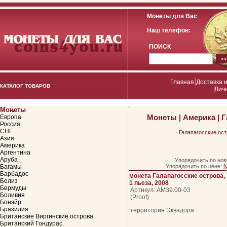
Монеты для Вас
Наш телефон:
ПОИСК
Главная
Доставка 
КАТАЛОГ ТОВАРОВ
Лич
Монеты
`
Монеты
|
Америка
|
Г
Европа
Россия
СНГ
·
Галапагосские ост
Азия
Америка
Аргентина
Аруба
Упорядочить по но
Багамы
Упорядочить по цене:
[
Барбадос
монета Галапагосские острова,
Белиз
1 пьеза, 2008
Бермуды
Артикул: АМ39.00-03
Боливия
(Proof)
Бонэйр
Бразилия
территория Эквадора
Британские Виргинские острова
Британский Гондурас