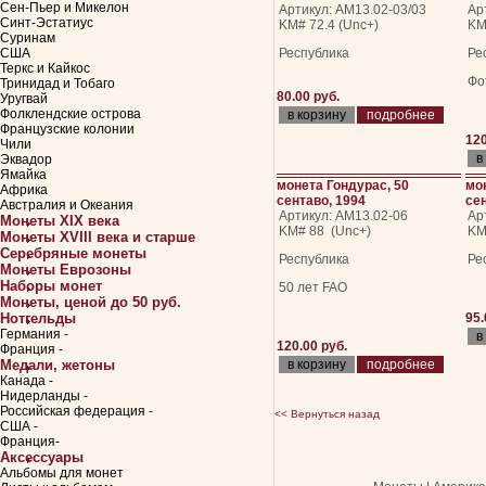
Сен-Пьер и Микелон
Артикул: АМ13.02-03/03
Ар
Синт-Эстатиус
KM# 72.4 (Unc+)
KM
Суринам
США
Республика
Ре
Теркс и Кайкос
Фо
Тринидад и Тобаго
80.00 руб.
Уругвай
Фолклендские острова
подробнее
Французские колонии
120
Чили
Эквадор
Ямайка
монета Гондурас, 50
мо
Африка
сентаво, 1994
сен
Австралия и Океания
Артикул: АМ13.02-06
Ар
Монеты XIX века
KM# 88 (Unc+)
KM
Монеты XVIII века и старше
Серебряные монеты
Республика
Ре
Монеты Еврозоны
Наборы монет
50 лет FAO
Монеты, ценой до 50 руб.
Нотгельды
95.
Германия -
120.00 руб.
Франция -
Медали, жетоны
подробнее
Канада -
Нидерланды -
Российская федерация -
<< Вернуться назад
США -
Франция-
Аксессуары
Альбомы для монет