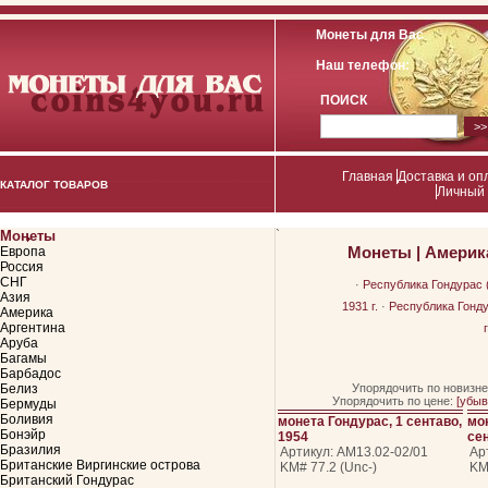
Монеты для Вас
Наш телефон:
ПОИСК
Главная
Доставка и оп
КАТАЛОГ ТОВАРОВ
Личный 
Монеты
`
Монеты
|
Америк
Европа
Россия
СНГ
·
Республика Гондурас (
Азия
1931 г.
·
Республика Гондур
Америка
Аргентина
г
Аруба
Багамы
Барбадос
Белиз
Упорядочить по новизн
Упорядочить по цене:
[убыв
Бермуды
Боливия
монета Гондурас, 1 сентаво,
мо
Бонэйр
1954
сен
Бразилия
Артикул: АМ13.02-02/01
Ар
Британские Виргинские острова
KM# 77.2 (Unc-)
KM
Британский Гондурас