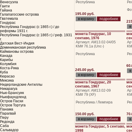
Венесуэла
Республика
Ре
Гаити
Фо
Гайана
195.00 руб.
Галапагосские острова
Гватемала
подробнее
215
Гондурас
Республика Гондурас (с 1865 г.) / до
реформы 1931 г.
монета Гондурас, 10
мо
Республика Гондурас (с 1865 г.) / реф. 1931
сентаво, 1976
сен
г.
Артикул: АМ13.02-04/05
Ар
Датская Вест-Индия
KM# 76.1а (Unc-)
KM
Доминиканская республика
Каймановы острова
Республика
Ре
Канада
Карибы
Колумбия
60.
Коста-Рика
245.00 руб.
Куба
подробнее
Кюрасао
Мексика
монета Гондурас, 20
мо
Нидерландские Антиллы
сентаво, 1967
сен
Никарагуа
Артикул: АМ13.02-09
Ар
Нью-Брансуик
KM# 79 (XF)
KM
Ньюфаундленд
Остров Пасхи
Республика / Лемпира
Ре
Остров Тортуга
Панама
Парагвай
150.00 руб.
70.
Перу
подробнее
Редонда
Саба
монета Гондурас, 5 сентаво,
мо
Сальвадор
1998
сен