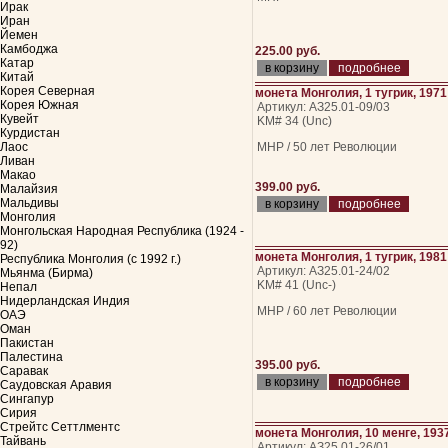
Ирак
Иран
Йемен
Камбоджа
225.00 руб.
Катар
подробнее
Китай
Корея Северная
монета Монголия, 1 тугрик, 1971
Корея Южная
Артикул: АЗ25.01-09/03
Кувейт
KM# 34 (Unc)
Курдистан
Лаос
МНР / 50 лет Революции
Ливан
Макао
399.00 руб.
Малайзия
Мальдивы
подробнее
Монголия
Монгольская Народная Республика (1924 -
92)
монета Монголия, 1 тугрик, 1981
Республика Монголия (с 1992 г.)
Артикул: АЗ25.01-24/02
Мьянма (Бирма)
KM# 41 (Unc-)
Непал
Нидерландская Индия
МНР / 60 лет Революции
ОАЭ
Оман
Пакистан
Палестина
395.00 руб.
Саравак
подробнее
Саудовская Аравия
Сингапур
Сирия
Стрейтс Сеттлментс
монета Монголия, 10 менге, 193
Тайвань
Артикул: АЗ25.01-26/01