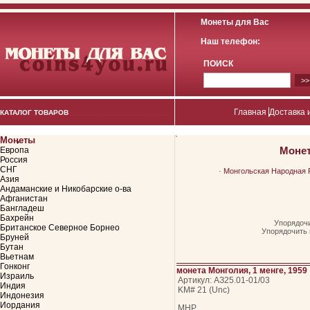
Монеты для Вас
Наш телефон:
ПОИСК
Главная
Доставка 
КАТАЛОГ ТОВАРОВ
Монеты
`
Моне
Европа
Россия
СНГ
·
Монгольская Народная Р
Азия
Андаманские и Никобарские о-ва
Афганистан
Бангладеш
Бахрейн
Упорядочи
Британское Северное Борнео
Упорядочить 
Бруней
Бутан
Вьетнам
Гонконг
монета Монголия, 1 менге, 1959
Израиль
Артикул: АЗ25.01-01/03
Индия
KM# 21 (Unc)
Индонезия
Иордания
МНР