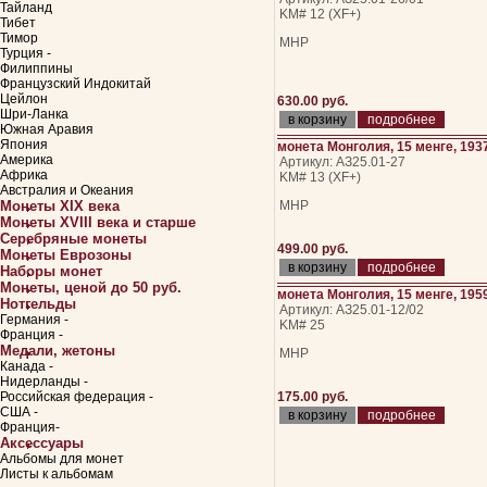
Тайланд
KM# 12 (XF+)
Тибет
Тимор
МНР
Турция -
Филиппины
Французский Индокитай
Цейлон
630.00 руб.
Шри-Ланка
подробнее
Южная Аравия
Япония
монета Монголия, 15 менге, 193
Америка
Артикул: АЗ25.01-27
Африка
KM# 13 (XF+)
Австралия и Океания
Монеты XIX века
МНР
Монеты XVIII века и старше
Серебряные монеты
499.00 руб.
Монеты Еврозоны
подробнее
Наборы монет
Монеты, ценой до 50 руб.
монета Монголия, 15 менге, 195
Нотгельды
Артикул: АЗ25.01-12/02
Германия -
KM# 25
Франция -
Медали, жетоны
МНР
Канада -
Нидерланды -
Российская федерация -
175.00 руб.
США -
подробнее
Франция-
Аксессуары
Альбомы для монет
Листы к альбомам