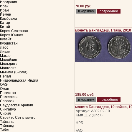
Иордания
Ирак
70.00 руб.
Иран
подробнее
Йемен
Камбоджа
Катар
Китай
монета Бангладеш, 1 така, 2010
Корея Северная
Корея Южная
Кувейт
Курдистан
Лаос
Ливан
Макао
Малайзия
Мальдивы
Монголия
Мьянма (Бирма)
Непал
Нидерландская Индия
ОАЭ
Оман
Пакистан
185.00 руб.
Палестина
подробнее
Саравак
Саудовская Аравия
монета Бангладеш, 10 пойша, 1
Сингапур
Артикул: АЗ02.02-10
Сирия
KM# 11.2 (Unc+)
Стрейтс Сеттлментс
Тайвань
НРБ
Тайланд
Тибет
FAO