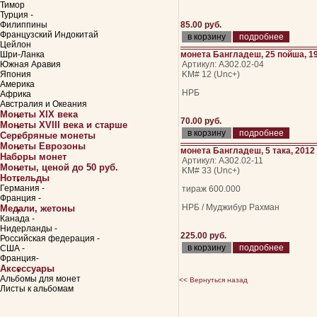
Тимор
Турция -
Филиппины
85.00 руб.
Французский Индокитай
подробнее
Цейлон
Шри-Ланка
монета Бангладеш, 25 пойша, 1
Южная Аравия
Артикул: АЗ02.02-04
Япония
KM# 12 (Unc+)
Америка
НРБ
Африка
Австралия и Океания
Монеты XIX века
70.00 руб.
Монеты XVIII века и старше
подробнее
Серебряные монеты
Монеты Еврозоны
монета Бангладеш, 5 така, 2012
Наборы монет
Артикул: АЗ02.02-11
Монеты, ценой до 50 руб.
KM# 33 (Unc+)
Нотгельды
Германия -
тираж 600.000
Франция -
НРБ / Муджибур Рахман
Медали, жетоны
Канада -
Нидерланды -
225.00 руб.
Российская федерация -
подробнее
США -
Франция-
Аксессуары
Альбомы для монет
<< Вернуться назад
Листы к альбомам