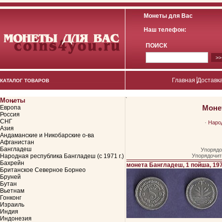
Монеты для Вас
Наш телефон:
ПОИСК
Главная
Доставка
КАТАЛОГ ТОВАРОВ
Монеты
`
Моне
Европа
Россия
СНГ
·
Народ
Азия
Андаманские и Никобарские о-ва
Афганистан
Бангладеш
Упорядо
Народная республика Бангладеш (с 1971 г.)
Упорядочит
Бахрейн
монета Бангладеш, 1 пойша, 19
Британское Северное Борнео
Бруней
Бутан
Вьетнам
Гонконг
Израиль
Индия
Индонезия