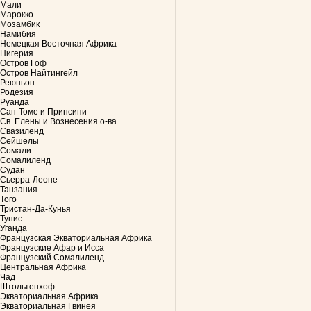
Мали
Марокко
Мозамбик
Намибия
Немецкая Восточная Африка
Нигерия
Остров Гоф
Остров Найтингейл
Реюньон
Родезия
Руанда
Сан-Томе и Принсипи
Св. Елены и Вознесения о-ва
Свазиленд
Сейшелы
Сомали
Сомалиленд
Судан
Сьерра-Леоне
Танзания
Того
Тристан-Да-Кунья
Тунис
Уганда
Французская Экваториальная Африка
Французские Афар и Исса
Французский Сомалиленд
Центральная Африка
Чад
Штольтенхоф
Экваториальная Африка
Экваториальная Гвинея