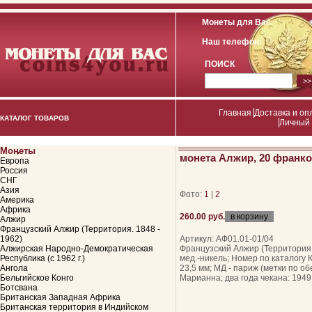
Монеты для Вас
Наш телефон:
ПОИСК
Главная
Доставка и оп
КАТАЛОГ ТОВАРОВ
Личный 
Монеты
монета Алжир, 20 франко
Европа
Россия
СНГ
Азия
Фото:
1
|
2
Америка
Африка
260.00 руб.
Алжир
Французский Алжир (Территория. 1848 -
1962)
Артикул: АФ01.01-01/04
Алжирская Народно-Демократическая
Французский Алжир (Территория.
Республика (с 1962 г.)
мед.-никель; Номер по каталогу 
Ангола
23,5 мм; МД - париж (метки по об
Бельгийское Конго
Марианна; два года чекана: 1949,
Ботсвана
Британская Западная Африка
Британская территория в Индийском