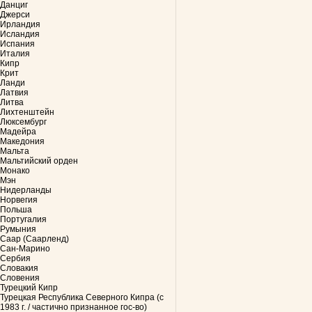
Данциг
Джерси
Ирландия
Исландия
Испания
Италия
Кипр
Крит
Ланди
Латвия
Литва
Лихтенштейн
Люксембург
Мадейра
Македония
Мальта
Мальтийский орден
Монако
Мэн
Нидерланды
Норвегия
Польша
Португалия
Румыния
Саар (Саарленд)
Сан-Марино
Сербия
Словакия
Словения
Турецкий Кипр
Турецкая Республика Северного Кипра (с
1983 г. / частично признанное гос-во)