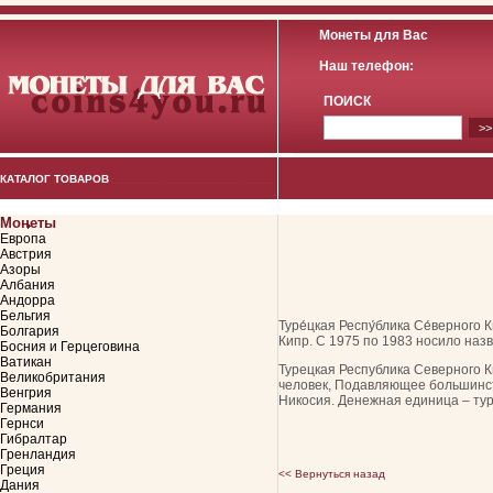
Монеты для Вас
Наш телефон:
ПОИСК
КАТАЛОГ ТОВАРОВ
Монеты
Европа
Австрия
Азоры
Албания
Андорра
Бельгия
Туре́цкая Респу́блика Се́верног
Болгария
Кипр. С 1975 по 1983 носило назв
Босния и Герцеговина
Ватикан
Турецкая Республика Северного К
Великобритания
человек, Подавляющее большинств
Венгрия
Никосия. Денежная единица – тур
Германия
Гернси
Гибралтар
Гренландия
Греция
<< Вернуться назад
Дания