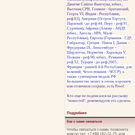
Джигме Сингье Вангчука, юбил.;
Вьетнам СРВ; Гонконг - британский,
Георга VI; Индия - Республики,
реф.63)
, Америки (Остров Тортуга;
Парагвай - до реф.44; Перу - реф.91;
Суринам), Африки (Алжир - АНДР,
юбил.; Ангола - НРА; Мали -
Республики), Европы (Германия - ГДР;
Гибралтар; Греция - Павла I; Дания -
Фредерика IX; Люксембург -
Шарлотты; Норвегия - Харальда V;
Польша - реф.90, юбил.; Румыния -
реф.52; Турция - до реф.2005;
Франция - ранней 4-й Республики, для
колоний; Чехословакия - ЧССР), а
также сувенирная медаль РФ.
Большинство
монет в очень хорошем
или отличном сохране, есть Proof.
Кто еще не подписался на рассылку
"новостей", рекомендуем это сделать.
Подробнее
Как с нами связаться
Чтобы связаться с нами, позвоните
нам по тел. +7 499 162-21-75, или