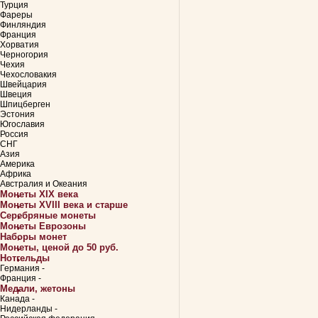
Турция
Фареры
Финляндия
Франция
Хорватия
Черногория
Чехия
Чехословакия
Швейцария
Швеция
Шпицберген
Эстония
Югославия
Россия
СНГ
Азия
Америка
Африка
Австралия и Океания
Монеты XIX века
Монеты XVIII века и старше
Серебряные монеты
Монеты Еврозоны
Наборы монет
Монеты, ценой до 50 руб.
Нотгельды
Германия -
Франция -
Медали, жетоны
Канада -
Нидерланды -