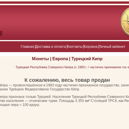
Главная
Доставка и оплата
Контакты
Корзина
Личный кабинет
Монеты
|
Европа
|
Турецкий Кипр
·
Турецкая Республика Северного Кипра (с 1983 г. / частично признанное гос-
К сожалению, весь товар продан
о Ки́пра — провозглашённое в 1983 году частично признанное государство, за
ание Туре́цкое Федерати́вное Госуда́рство Ки́пр.
ипра признана только Турцией. Население Турецкой Республики Северного К
о населения — этнические турки. Площадь 3 355 км² Столицей ТРСК, как Рес
ецкая лира = 100 куруш.