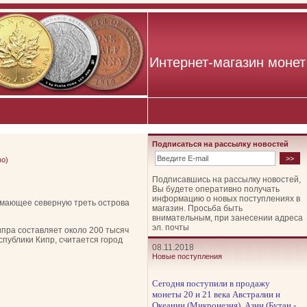
Интернет-магазин монет
Подписаться на рассылку новостей
во)
Подписавшись на рассылку новостей,
Вы будете оперативно получать
информацию о новых поступлениях в
нимающее северную треть острова
магазин. Просьба быть
внимательным, при занесении адреса
эл. почты
ипра составляет около 200 тысяч
публики Кипр, считается город
08.11.2018
Новые поступления
Сегодня поступили в продажу
монеты 20 и 21 века Австралии и
Океании (Микронезия), Азии (Бутан -