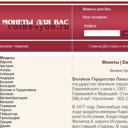
Монеты для Вас
Наш телефон:
ПОИСК
Главная
Доставка и оп
КАТАЛОГ ТОВАРОВ
Монеты
`
Монеты
|
Ев
Европа
Австрия
Азоры
·
Великое Гер
Албания
Андорра
Вели́кое Ге́рцогство Люкс
Бельгия
государство (великое герцо
Болгария
Европейского союза с 1957.
Босния и Герцеговина
Германией и Францией. Сто
Ватикан
Великобритания
586,4 км²; Население - 502 20
Венгрия
Германия
В 1477 году Люксембург пер
Гернси
ходе раздела империи Карл
Гибралтар
власти Испании. Когда Нид
Гренландия
Филиппа II, короля Испани
Греция
восставшей стороны. В год
Дания