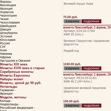
Фареры
Великий герцог Анри
Финляндия
Франция
Хорватия
Черногория
75.00 руб.
Чехия
подробнее
Чехословакия
Швейцария
монета Люксембург, 1 франк, 1
Швеция
Артикул: Е24.03-17/04
Шпицберген
KM# 35 (Unc-)
Эстония
Югославия
Великое Герцогство / правление
Россия
Шарлотты
СНГ
Азия
Редкий год
Америка
Африка
Австралия и Океания
Монеты XIX века
1190.00 руб.
Монеты XVIII века и старше
подробнее
Серебряные монеты
монета Люксембург, 1 франк, 1
Монеты Еврозоны
Артикул: РЕ24.03-01/01
Наборы монет
KM# 46.2 (XF+/Unc-)
Монеты, ценой до 50 руб.
Нотгельды
правление великой герцогини
Германия -
Шарлотты
Франция -
Медали, жетоны
Канада -
150.00 руб.
Нидерланды -
подробнее
Российская федерация -