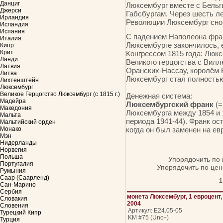
Данциг
Люксембург вместе с Бельг
Джерси
Габсбургам. Через шесть л
Ирландия
Революции Люксембург сно
Исландия
Испания
С падением Наполеона фра
Италия
Люксембурге закончилось, 
Кипр
Крит
Конгрессом 1815 года: Люк
Ланди
Великого герцогства с Вилл
Латвия
Оранских-Нассау, королём Н
Литва
Люксембург стал полностью
Лихтенштейн
Люксембург
Великое Герцогство Люксембург (с 1815 г.)
Денежная система:
Мадейра
Люксембургский франк
(=
Македония
Люксембурга между 1854 и 
Мальта
периода 1941-44). Франк ос
Мальтийский орден
Монако
когда он был заменен на ев
Мэн
Нидерланды
Норвегия
Польша
Упорядочить по
Португалия
Упорядочить по цен
Румыния
Саар (Саарленд)
1
Сан-Марино
Сербия
монета Люксембург, 1 евроцент,
Словакия
2004
Словения
Артикул: Е24.05-05
Турецкий Кипр
KM #75 (Unc+)
Турция