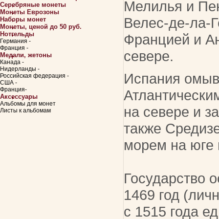
Мелилья и Пе
Серебряные монеты
Монеты Еврозоны
Велес-де-ла-Г
Наборы монет
Монеты, ценой до 50 руб.
Нотгельды
Францией и А
Германия -
Франция -
севере.
Медали, жетоны
Канада -
Нидерланды -
Испания омыв
Российская федерация -
США -
Франция-
Атлантически
Аксессуары
Альбомы для монет
на севере и за
Листы к альбомам
также Средиз
морем на юге 
Государство о
1469 год (личн
с 1515 года е