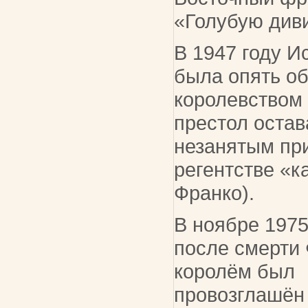
«Голубую див
В 1947 году И
была опять о
королевством 
престол остав
незанятым пр
регентстве «к
Франко).
В ноябре 1975
после смерти 
королём был
провозглашён