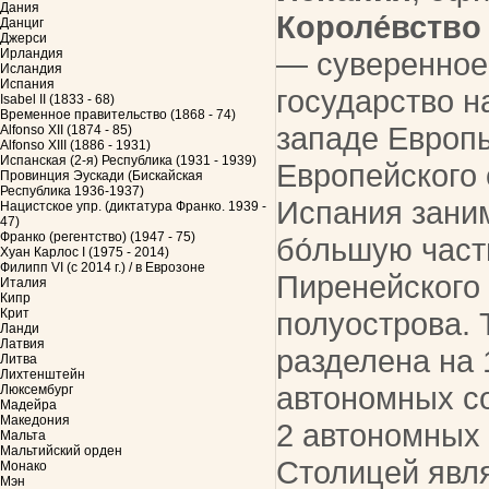
Дания
Короле́вство
Данциг
Джерси
Ирландия
— суверенное
Исландия
Испания
государство н
Isabel II (1833 - 68)
Временное правительство (1868 - 74)
западе Европы
Alfonso XII (1874 - 85)
Alfonso XIII (1886 - 1931)
Испанская (2-я) Республика (1931 - 1939)
Европейского 
Провинция Эускади (Бискайская
Республика 1936-1937)
Испания зани
Нацистское упр. (диктатура Франко. 1939 -
47)
Франко (регентство) (1947 - 75)
бо́льшую част
Хуан Карлос I (1975 - 2014)
Филипп VI (с 2014 г.) / в Еврозоне
Пиренейского
Италия
Кипр
Крит
полуострова. 
Ланди
Латвия
разделена на 
Литва
Лихтенштейн
автономных с
Люксембург
Мадейра
Македония
2 автономных 
Мальта
Мальтийский орден
Столицей явля
Монако
Мэн