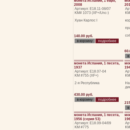
монета Испания, 1 евро,
мон
2008
20
Артикул: Е18.11-08/07
Ар
KM# 1073 (XF+/Unc-)
KM
Хуан Карлос I
ко
пр
со
140.00 руб.
подробнее
60.
монета Испания, 1 песета,
мон
1937
19
Артикул: Е18.07-04
Ар
KM #755 (XF+)
KM
2-я Республика
На
ди
430.00 руб.
подробнее
215
монета Испания, 1 песета,
мон
1956 (серия 53)
196
Артикул: Е18.09-04/09
Ар
KM #775
KM