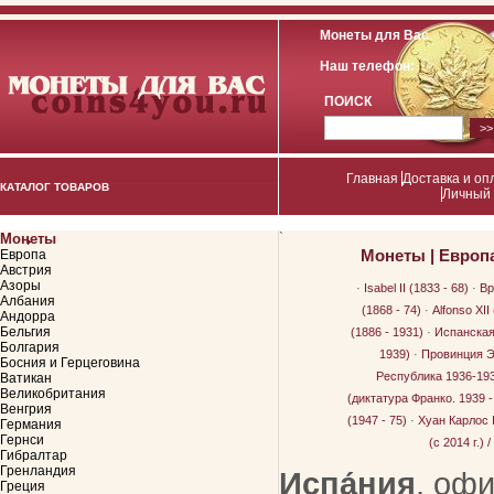
Монеты для Вас
Наш телефон:
ПОИСК
Главная
Доставка и оп
КАТАЛОГ ТОВАРОВ
Личный 
Монеты
`
Монеты
|
Европ
Европа
Австрия
Азоры
·
Isabel II (1833 - 68)
·
Вр
Албания
(1868 - 74)
·
Alfonso XII
Андорра
Бельгия
(1886 - 1931)
·
Испанская 
Болгария
1939)
·
Провинция Э
Босния и Герцеговина
Республика 1936-19
Ватикан
Великобритания
(диктатура Франко. 1939 -
Венгрия
(1947 - 75)
·
Хуан Карлос I
Германия
Гернси
(с 2014 г.) 
Гибралтар
Гренландия
Испа́ния
, оф
Греция