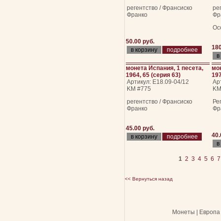
регентство / Франсиско
ре
Франко
Фр
Ос
50.00 руб.
180
подробнее
монета Испания, 1 песета,
мон
1964, 65 (серия 63)
197
Артикул: Е18.09-04/12
Ар
KM #775
KM
регентство / Франсиско
Ре
Франко
Фр
45.00 руб.
40.
подробнее
1
2
3
4
5
6
7
<< Вернуться назад
Монеты | Европа