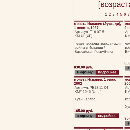
[возраст
1
2
3
4
5
6
7
монета Испания (Эускади),
мо
1 песета, 1937
2 п
Артикул: Е18.07-51
Ар
KM #1 (XF)
KM
чекан периода гражданской
че
войны в Испании /
во
Бискайская Республика
Би
850
830.00 руб.
подробнее
монета Испания, 1 евро,
мон
2002
200
Артикул: РЕ18.11-04
Ар
KM# 1046 (Unc-)
KM
Хуан Карлос I
ко
Ху
165.00 руб.
подробнее
95.