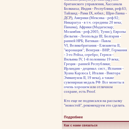
британского управления, Хассанала
Болкиаха; Индия - Республики, реф.63;
Тайланд - Рама IX, юбил.; Шри-Ланка -
ДСР)
, Америки (Мексика - реф.92;
Никарагуа - в т.ч. середины 20 века;
Панама), Африки (Мадагаскар;
Мозамбик - реф.2005; Тунис), Европы
(Бельгия - Леопольда III; Болгария -
ранней НРБ; Ватикан - Павла
VI; Великобритания - Елизаветы II,
"коронация"; Венгрия - ВНР; Германия
- 3-го Рейха, серебро; Гернси -
Вильяма IV, 1-й половины 19 века;
Греция - ранней Республики;
Ирландия - децимал. сист.; Испания -
Хуана Карлоса I; Италия - Виктора
Эммануила II, 19 века), а также
сувенирная медаль РФ.
Все
монеты в
очень хорошем
или отличном
сохране, есть Proof.
Кто еще не подписался на рассылку
"новостей", рекомендуем это сделать.
Подробнее
Как с нами связаться