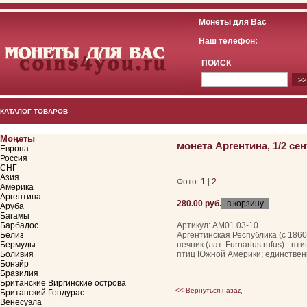
Монеты для Вас
Наш телефон:
ПОИСК
КАТАЛОГ ТОВАРОВ
Монеты
монета Аргентина, 1/2 сен
Европа
Россия
СНГ
Азия
Фото:
1
|
2
Америка
Аргентина
280.00 руб.
Аруба
Багамы
Барбадос
Артикул: АМ01.03-10
Белиз
Аргентинская Республика (с 1860
Бермуды
печник (лат. Furnarius rufus) - 
Боливия
птиц Южной Америки; единственн
Бонэйр
Бразилия
Британские Виргинские острова
<< Вернуться назад
Британский Гондурас
Венесуэла