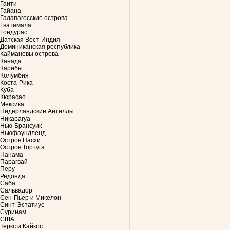
Гаити
Гайана
Галапагосские острова
Гватемала
Гондурас
Датская Вест-Индия
Доминиканская республика
Каймановы острова
Канада
Карибы
Колумбия
Коста-Рика
Куба
Кюрасао
Мексика
Нидерландские Антиллы
Никарагуа
Нью-Брансуик
Ньюфаундленд
Остров Пасхи
Остров Тортуга
Панама
Парагвай
Перу
Редонда
Саба
Сальвадор
Сен-Пьер и Микелон
Синт-Эстатиус
Суринам
США
Теркс и Кайкос