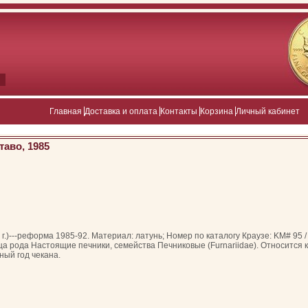
Главная
Доставка и оплата
Контакты
Корзина
Личный кабинет
таво, 1985
 г.)---реформа 1985-92. Материал: латунь; Номер по каталогу Краузе: KM# 95 
птица рода Настоящие печники, семейства Печниковые (Furnariidae). Относится
ый год чекана.