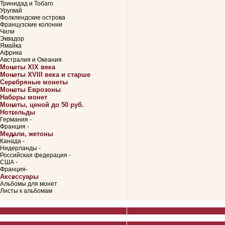
Тринидад и Тобаго
Уругвай
Фолклендские острова
Французские колонии
Чили
Эквадор
Ямайка
Африка
Австралия и Океания
Монеты XIX века
Монеты XVIII века и старше
Серебряные монеты
Монеты Еврозоны
Наборы монет
Монеты, ценой до 50 руб.
Нотгельды
Германия -
Франция -
Медали, жетоны
Канада -
Нидерланды -
Российская федерация -
США -
Франция-
Аксессуары
Альбомы для монет
Листы к альбомам