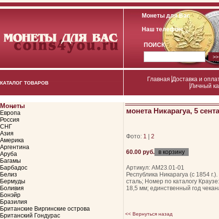
Монеты для Вас
Наш телефон:
ПОИСК
Главная
Доставка и опла
КАТАЛОГ ТОВАРОВ
Личный к
Монеты
монета Никарагуа, 5 сента
Европа
Россия
СНГ
Азия
Фото:
1
|
2
Америка
Аргентина
60.00 руб.
Аруба
Багамы
Барбадос
Артикул: АМ23.01-01
Белиз
Республика Никарагуа (с 1854 г.
Бермуды
сталь; Номер по каталогу Краузе
Боливия
18,5 мм; единственный год чекан
Бонэйр
Бразилия
Британские Виргинские острова
<< Вернуться назад
Британский Гондурас