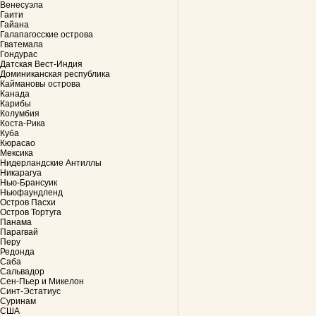
Венесуэла
Гаити
Гайана
Галапагосские острова
Гватемала
Гондурас
Датская Вест-Индия
Доминиканская республика
Каймановы острова
Канада
Карибы
Колумбия
Коста-Рика
Куба
Кюрасао
Мексика
Нидерландские Антиллы
Никарагуа
Нью-Брансуик
Ньюфаундленд
Остров Пасхи
Остров Тортуга
Панама
Парагвай
Перу
Редонда
Саба
Сальвадор
Сен-Пьер и Микелон
Синт-Эстатиус
Суринам
США